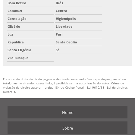
Bom Retiro
Brás
Cambuci
Centro
Consolação
Higienópolis
Glicério
Liberdade
Luz
Pari
República
Santa Cecília
Santa Efigênia
Sé
Vila Buarque
O conteúdo do texto desta página é de direito reservado. Sua reprodução, parcial ou
total, mesmo citando nossos links, é proibida sem a autorização do autor. Crime de
violação de direito autoral – artigo 184 do Código Penal –
Lei 9610/98 - Lei de direitos
autorais
.
Home
Sobre