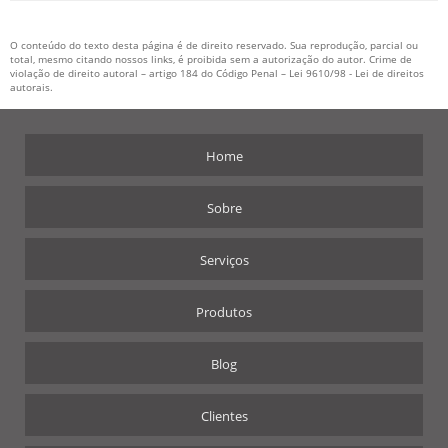
O conteúdo do texto desta página é de direito reservado. Sua reprodução, parcial ou
total, mesmo citando nossos links, é proibida sem a autorização do autor. Crime de
violação de direito autoral – artigo 184 do Código Penal –
Lei 9610/98 - Lei de direitos
autorais
.
Home
Sobre
Serviços
Produtos
Blog
Clientes