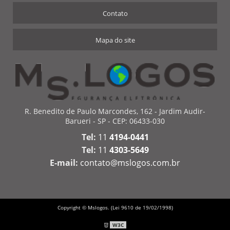
Contato
Mapa do site
R. Benedito de Paulo Marcondes, 162 - Jardim Audir-
Barueri - SP - CEP: 06433-030
Tel:
11
4194-0441
Tel:
11
4303-5649
E-mail:
contato@mslogos.com.br
Copyright © Mslogos. (Lei 9610 de 19/02/1998)
W3C