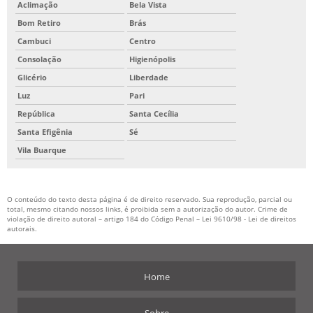
Aclimação
Bela Vista
Bom Retiro
Brás
Cambuci
Centro
Consolação
Higienópolis
Glicério
Liberdade
Luz
Pari
República
Santa Cecília
Santa Efigênia
Sé
Vila Buarque
O conteúdo do texto desta página é de direito reservado. Sua reprodução, parcial ou
total, mesmo citando nossos links, é proibida sem a autorização do autor. Crime de
violação de direito autoral – artigo 184 do Código Penal –
Lei 9610/98 - Lei de direitos
autorais
.
Home