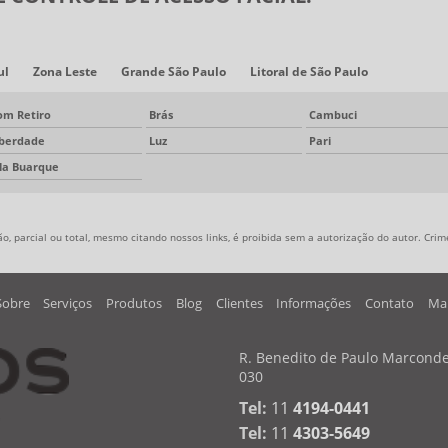
ul
Zona Leste
Grande São Paulo
Litoral de São Paulo
om Retiro
Brás
Cambuci
iberdade
Luz
Pari
ila Buarque
, parcial ou total, mesmo citando nossos links, é proibida sem a autorização do autor. Crime
Sobre
Serviços
Produtos
Blog
Clientes
Informações
Contato
Map
R. Benedito de Paulo Marcondes
030
Tel:
11
4194-0441
Tel:
11
4303-5649