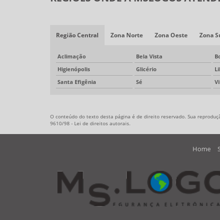
Região Central
Zona Norte
Zona Oeste
Zona S
Aclimação
Bela Vista
B
Higienópolis
Glicério
L
Santa Efigênia
Sé
V
O conteúdo do texto desta página é de direito reservado. Sua reprodução
9610/98 - Lei de direitos autorais
.
Home