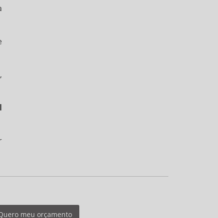
a
e
,
l
r
Quero meu orçamento