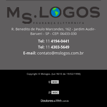
R. Benedito de Paulo Marcondes, 162 - Jardim Audir-
Barueri - SP - CEP: 06433-030
Tel:
11
4194-0441
Tel:
11
4303-5649
E-mail:
contato@mslogos.com.br
Copyright © Mslogos. (Lei 9610 de 19/02/1998)
W3C
W3C