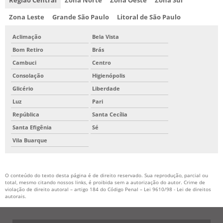
Região Central
Zona Norte
Zona Oeste
Zona Sul
Zona Leste
Grande São Paulo
Litoral de São Paulo
Aclimação
Bela Vista
Bom Retiro
Brás
Cambuci
Centro
Consolação
Higienópolis
Glicério
Liberdade
Luz
Pari
República
Santa Cecília
Santa Efigênia
Sé
Vila Buarque
O conteúdo do texto desta página é de direito reservado. Sua reprodução, parcial ou
total, mesmo citando nossos links, é proibida sem a autorização do autor. Crime de
violação de direito autoral – artigo 184 do Código Penal –
Lei 9610/98 - Lei de direitos
autorais
.