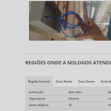
REGIÕES ONDE A MSLOGOS ATENDE
Região Central
Zona Norte
Zona Oeste
Zona S
Aclimação
Bela Vista
B
Higienópolis
Glicério
L
Santa Efigênia
Sé
V